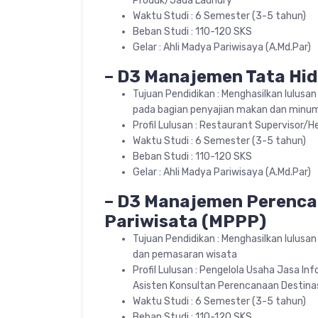
Produk/Jada Laundry
Waktu Studi : 6 Semester (3-5 tahun)
Beban Studi : 110-120 SKS
Gelar : Ahli Madya Pariwisaya (A.Md.Par)
– D3 Manajemen Tata Hi
Tujuan Pendidikan : Menghasilkan lulus
pada bagian penyajian makan dan minu
Profil Lulusan : Restaurant Supervisor/
Waktu Studi : 6 Semester (3-5 tahun)
Beban Studi : 110-120 SKS
Gelar : Ahli Madya Pariwisaya (A.Md.Par)
– D3 Manajemen Perenc
Pariwisata (MPPP)
Tujuan Pendidikan : Menghasilkan lulus
dan pemasaran wisata
Profil Lulusan : Pengelola Usaha Jasa In
Asisten Konsultan Perencanaan Destinas
Waktu Studi : 6 Semester (3-5 tahun)
Beban Studi : 110-120 SKS