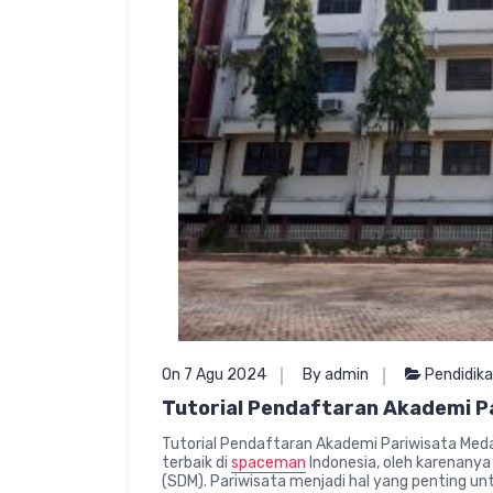
On 7 Agu 2024
By admin
Pendidik
Tutorial Pendaftaran Akademi P
Tutorial Pendaftaran Akademi Pariwisata Meda
terbaik di
spaceman
Indonesia, oleh karenan
(SDM). Pariwisata menjadi hal yang penting un