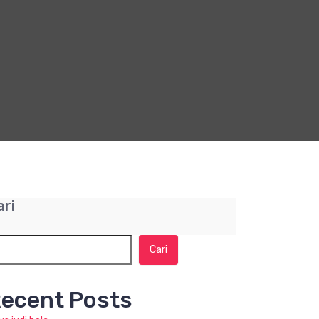
ari
Cari
ecent Posts