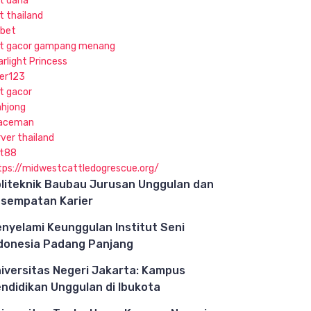
ot dana
t thailand
cbet
ot gacor gampang menang
arlight Princess
ker123
ot gacor
hjong
aceman
rver thailand
ot88
tps://midwestcattledogrescue.org/
liteknik Baubau Jurusan Unggulan dan
sempatan Karier
nyelami Keunggulan Institut Seni
donesia Padang Panjang
iversitas Negeri Jakarta: Kampus
ndidikan Unggulan di Ibukota