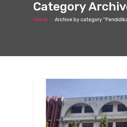
Category Archiv
Home
Archive by category "Pendidik