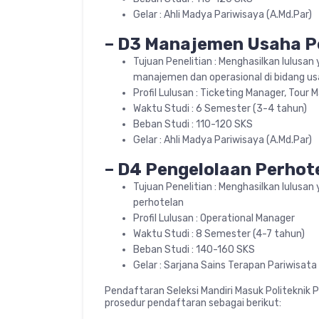
Gelar : Ahli Madya Pariwisaya (A.Md.Par)
– D3 Manajemen Usaha P
Tujuan Penelitian : Menghasilkan lulusa
manajemen dan operasional di bidang us
Profil Lulusan : Ticketing Manager, Tour
Waktu Studi : 6 Semester (3-4 tahun)
Beban Studi : 110-120 SKS
Gelar : Ahli Madya Pariwisaya (A.Md.Par)
– D4 Pengelolaan Perhot
Tujuan Penelitian : Menghasilkan lulusa
perhotelan
Profil Lulusan : Operational Manager
Waktu Studi : 8 Semester (4-7 tahun)
Beban Studi : 140-160 SKS
Gelar : Sarjana Sains Terapan Pariwisata 
Pendaftaran Seleksi Mandiri Masuk Politeknik 
prosedur pendaftaran sebagai berikut: