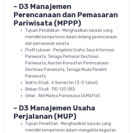
– D3 Manajemen
Perencanaan dan Pemasaran
Pariwisata (MPPP)
Tujuan Pendidikan : Menghasilkan lulusan yang
memiliki kompetensi dalam bidang perencanaan
dan pemasaran wisata
Profil Lulusan : Pengelola Usaha Jasa Informasi
Pariwisata, Tenaga Pemasar Destinasi
Pariwisata, Asisten Konsultan Perencanaan
Destinasi Pariwisata, Tenaga Muda Peneliti
Pariwisata
Waktu Studi : 6 Semester (3-5 tahun)
Beban Studi : 110-120 SKS
Gelar : Ahli Madya Pariwisaya (A.Md.Par)
– D3 Manajemen Usaha
Perjalanan (MUP)
Tujuan Penelitian : Menghasilkan lulusan yang
memiliki kompetensi dalam mengelola kegiatan