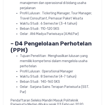
manajemen dan operasional di bidang usaha
perjalanan
Profil Lulusan : Ticketing Manager, Tour Manager,
Travel Consultant, Pemasar Paket Wisata
Waktu Studi : 6 Semester (3-4 tahun)
Beban Studi : 110-120 SKS
Gelar : Ahli Madya Pariwisaya (A.Md.Par)
– D4 Pengelolaan Perhotelan
(PPH)
Tujuan Penelitian : Menghasilkan lulusan yang
memiliki kompetensi dalam mengelola usaha
perhotelan
Profil Lulusan : Operational Manager
Waktu Studi : 8 Semester (4-7 tahun)
Beban Studi : 140-160 SKS
Gelar : Sarjana Sains Terapan Pariwisata (SST.
Par)
Pendaftaran Seleksi Mandiri Masuk Politeknik
Pariwisata Medan dibuka sejak 03 Februari 2020