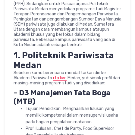
(PPH). Sedangkan untuk Pascasarjana, Politeknik
Pariwisata Medan menyediakan program studi Magister
Terapan Perencanaan dan Pengembangan Pariwisata.
Peningkatan dan pengembangan Sumber Daya Manusia
(SDM) pariwisata juga dilakukan di Medan, Sumatera
Utara dengan cara membangun kampus ataupun
akademi khusus yang berfokus dalam bidang
pariwisata. Beberapa kampus pariwisata yang ada di
Kota Medan adalah sebagai berikut:
1. Politeknik Pariwisata
Medan
Sebelum kamu berencana mendaftarkan diri ke
Akademi Pariwisata
rtp live
Medan, yuk simak profil dari
masing-masing program studi yang disediakan:
– D3 Manajemen Tata Boga
(MTB)
Tujuan Pendidikan : Menghasilkan lulusan yang
memiliki kompetensi dalam mensupervisi usaha
pada bagian pengolahan makanan
Profil Lulusan : Chef de Party, Food Supervisor