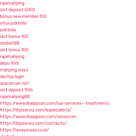
rajamahjong
slot deposit 5000
bonus new member 100
situs judi bola
judi bola
slot bonus 100
sbobet88
slot bonus 100
rajamahjong
depo 10rb
mahjong ways
sbotop login
spaceman slot
slot deposit 10rb
rajamahjong88
https://www.drjeppson.com/our-services--treatments
https://drjoseroiz.com/especialista/
https://www.drjeppson.com/resources
https://drjoseroiz.com/contacto/
https://lavaya.aao.co.id/