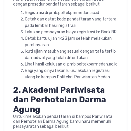
dengan prosedur pendaftaran sebagai berikut:
Registrasi di pmb.poltekparmedan.ac.id
Cetak dan catat kode pendaftaran yang tertera
pada lembar hasil registrasi
Lakukan pembayaran biaya registrasi ke Bank BRI
Cetak kartu ujian 1×23 jam setelah melakukan
pembayaran
Ikuti ujian masuk yang sesuai dengan tata tertib
dan jadwal yang telah ditentukan
Lihat hasil kelulusan di pmb.poltekparmedan.ac.id
Bagi yang dinyatakan lulus, lakukan registrasi
ulang ke kampus Politekni Pariwisatan Medan
2. Akademi Pariwisata
dan Perhotelan Darma
Agung
Untuk melakukan pendaftaran di Kampus Pariwisata
dan Perhotelan Darma Agung, kamu haru memenuhi
persayaratan sebagai berikut: