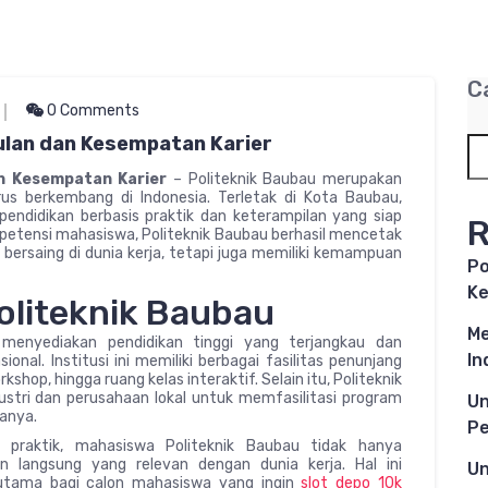
C
0 Comments
ulan dan Kesempatan Karier
n Kesempatan Karier
– Politeknik Baubau merupakan
rus berkembang di Indonesia. Terletak di Kota Baubau,
pendidikan berbasis praktik dan keterampilan yang siap
R
etensi mahasiswa, Politeknik Baubau berhasil mencetak
 bersaing di dunia kerja, tetapi juga memiliki kemampuan
Po
Ke
Politeknik Baubau
Me
n menyediakan pendidikan tinggi yang terjangkau dan
In
onal. Institusi ini memiliki berbagai fasilitas penunjang
shop, hingga ruang kelas interaktif. Selain itu, Politeknik
ustri dan perusahaan lokal untuk memfasilitasi program
Un
anya.
Pe
 praktik, mahasiswa Politeknik Baubau tidak hanya
n langsung yang relevan dengan dunia kerja. Hal ini
Un
an utama bagi calon mahasiswa yang ingin
slot depo 10k