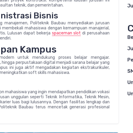
san proyek konstruksi. Kompetensi lulusan jurusan ini
nsultan teknik, dan pemerintahan.
Ju
nistrasi Bisnis
ng manajemen, Politeknik Baubau menyediakan jurusan
C
 ini membekali mahasiswa dengan kemampuan manajerial,
ktis. Lulusan dapat bekerja
spaceman slot
di perusahaan
Be
ndiri.
dupan Kampus
Ju
 modern untuk mendukung proses belajar mengajar.
Pe
, hingga perpustakaan digital menjadi sarana belajar yang
s ini juga aktif mengadakan kegiatan ekstrakurikuler,
S
 meningkatkan soft skills mahasiswa.
Un
calon mahasiswa yang ingin mendapatkan pendidikan vokasi
Un
rusan unggulan seperti Teknik Informatika, Teknik Mesin,
arier luas bagi lulusannya. Dengan fasilitas lengkap dan
Politeknik Baubau terus mencetak generasi profesional