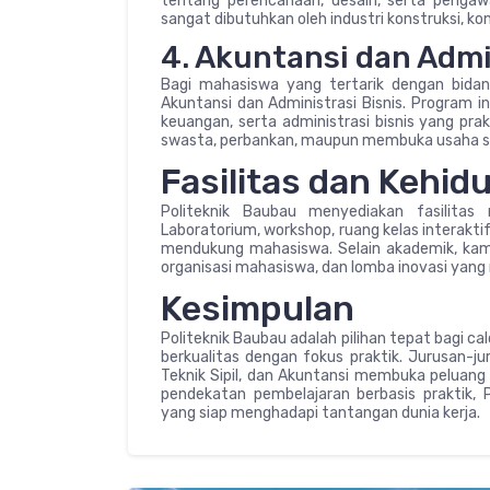
tentang perencanaan, desain, serta pengawa
sangat dibutuhkan oleh industri konstruksi, ko
4. Akuntansi dan Admi
Bagi mahasiswa yang tertarik dengan bida
Akuntansi dan Administrasi Bisnis. Program
keuangan, serta administrasi bisnis yang pra
swasta, perbankan, maupun membuka usaha se
Fasilitas dan Kehi
Politeknik Baubau menyediakan fasilitas
Laboratorium, workshop, ruang kelas interaktif
mendukung mahasiswa. Selain akademik, kampu
organisasi mahasiswa, dan lomba inovasi yang
Kesimpulan
Politeknik Baubau adalah pilihan tepat bagi 
berkualitas dengan fokus praktik. Jurusan-ju
Teknik Sipil, dan Akuntansi membuka peluang k
pendekatan pembelajaran berbasis praktik, 
yang siap menghadapi tantangan dunia kerja.