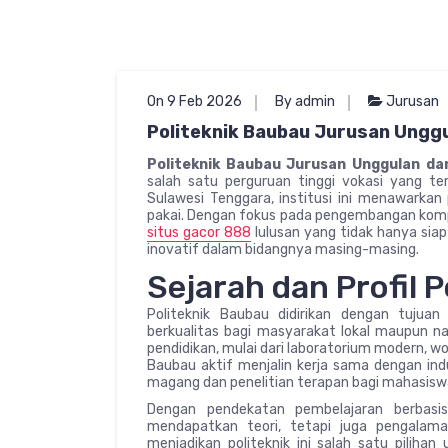
On 9 Feb 2026
By admin
Jurusan
Politeknik Baubau Jurusan Ungg
Politeknik Baubau Jurusan Unggulan da
salah satu perguruan tinggi vokasi yang te
Sulawesi Tenggara, institusi ini menawarkan 
pakai. Dengan fokus pada pengembangan komp
situs gacor 888
lulusan yang tidak hanya siap
inovatif dalam bidangnya masing-masing.
Sejarah dan Profil 
Politeknik Baubau didirikan dengan tujua
berkualitas bagi masyarakat lokal maupun nasi
pendidikan, mulai dari laboratorium modern, work
Baubau aktif menjalin kerja sama dengan ind
magang dan penelitian terapan bagi mahasisw
Dengan pendekatan pembelajaran berbasis
mendapatkan teori, tetapi juga pengalama
menjadikan politeknik ini salah satu pilih