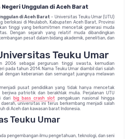
 Negeri Unggulan di Aceh Barat
nggulan di Aceh Barat
– Universitas Teuku Umar (UTU)
ng berlokasi di Meulaboh, Kabupaten Aceh Barat, Provinsi
dikan tinggi yang berkomitmen mencetak generasi muda
itas. Dengan sejarah yang relatif muda dibandingkan
erkembangan pesat dalam bidang akademik, penelitian, dan
 Universitas Teuku Umar
un 2006 sebagai perguruan tinggi swasta, kemudian
eri pada tahun 2014. Nama Teuku Umar diambil dari salah
enal dengan keberanian dan semangat juangnya melawan
k menjadi pusat pendidikan yang tidak hanya mencetak
 berjiwa patriotik dan berakhlak mulia. Perjalanan UTU
i dari
big bass crash slot
pengakuan nasional hingga
aerah, universitas ini terus berkembang menjadi salah
ruh di Aceh dan kawasan barat Indonesia.
itas Teuku Umar
 pada pengembangan ilmu pengetahuan, teknologi, dan seni