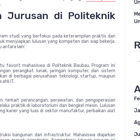
Un
.
 Jurusan di Politeknik
Me
Un
ram studi yang berfokus pada keterampilan praktis dan
tuk menyiapkan lulusan yang kompeten dan siap bekerja.
R
 antara lain:
tu favorit mahasiswa di Politeknik Baubau. Program ini
gan perangkat lunak, jaringan komputer, dan sistem
hkan di berbagai perusahaan teknologi, startup, maupun
hli IT.
A
Fe
n terkait perancangan, perawatan, dan pengoperasian
lalui praktik di laboratorium dan bengkel mesin. Lulusan
Ja
ng karier yang luas di sektor manufaktur, perbaikan alat
Ag
Ju
ruksi bangunan dan infrastruktur. Mahasiswa diajarkan