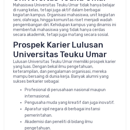
Mahasiswa Universitas Teuku Umar tidak hanya belajar
di ruang kelas, tetapi juga aktif dalam berbagai
kegiatan kampus. Organisasi mahasiswa, unit kegiatan
seni, olahraga, hingga komunitas riset menjadi wadah
pengembangan diri. Kehidupan kampus yang dinamis ini
membentuk mahasiswa yang tidak hanya cerdas
secara akademik, tetapi juga matang secara sosial.
Prospek Karier Lulusan
Universitas Teuku Umar
Lulusan Universitas Teuku Umar memiliki prospek karier
yang luas. Dengan bekal ilmu pengetahuan,
keterampilan, dan pengalaman organisasi, mereka
mampu bersaing di dunia kerja. Banyak alumni yang
sukses berkarier sebagai:
Profesional di perusahaan nasional maupun
internasional.
Pengusaha muda yang kreatif dan juga inovatif.
Aparatur sipil negara di berbagai instansi
pemerintahan.
Akademisi dan peneliti di bidang ilmu
pengetahuan.