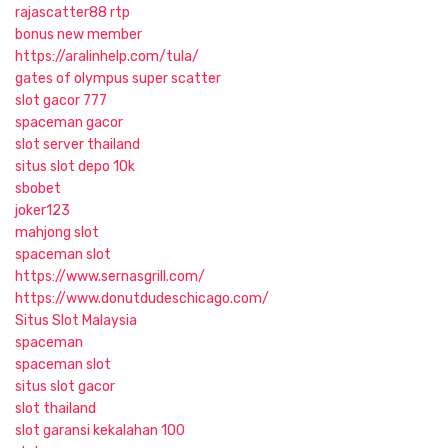
rajascatter88 rtp
bonus new member
https://aralinhelp.com/tula/
gates of olympus super scatter
slot gacor 777
spaceman gacor
slot server thailand
situs slot depo 10k
sbobet
joker123
mahjong slot
spaceman slot
https://www.sernasgrill.com/
https://www.donutdudeschicago.com/
Situs Slot Malaysia
spaceman
spaceman slot
situs slot gacor
slot thailand
slot garansi kekalahan 100