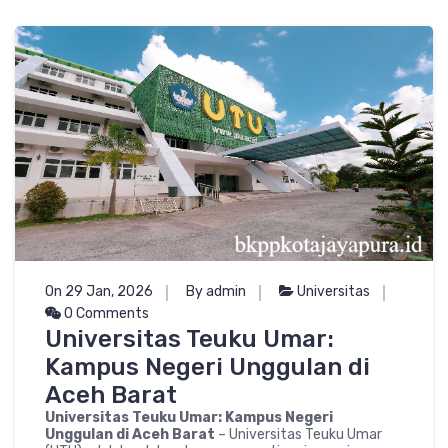
On 29 Jan, 2026
By admin
Universitas
0 Comments
Universitas Teuku Umar:
Kampus Negeri Unggulan di
Aceh Barat
Universitas Teuku Umar: Kampus Negeri
Unggulan di Aceh Barat
– Universitas Teuku Umar