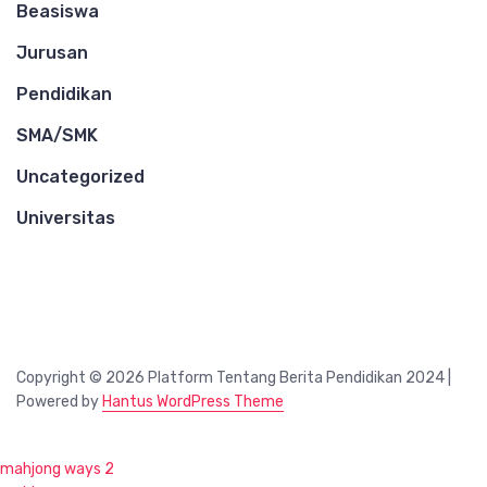
Beasiswa
Jurusan
Pendidikan
SMA/SMK
Uncategorized
Universitas
Copyright © 2026 Platform Tentang Berita Pendidikan 2024 |
Powered by
Hantus WordPress Theme
mahjong ways 2