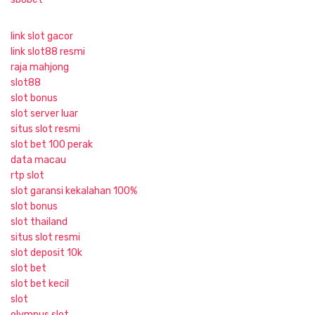
link slot gacor
link slot88 resmi
raja mahjong
slot88
slot bonus
slot server luar
situs slot resmi
slot bet 100 perak
data macau
rtp slot
slot garansi kekalahan 100%
slot bonus
slot thailand
situs slot resmi
slot deposit 10k
slot bet
slot bet kecil
slot
olympus slot