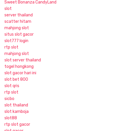
Sweet Bonanza CandyLand
slot
server thailand
scatter hitam
mahjong slot
situs slot gacor
slot777 login
rtp slot
mahjong slot
slot server thailand
togel hongkong
slot gacor hari ini
slot bet 800
slot qris
rtp slot
sicbo
slot thailand
slot kamboja
slot88
rtp slot gacor
slot gacor