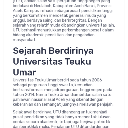
(UTU) adalah salah satu perguruan tinggi negeri yang
berlokasi di Meulaboh, Kabupaten Aceh Barat, Provinsi
Aceh. Kampus ini hadir sebagai pusat pendidikan tinggi
yang berkomitmen mencetak generasi muda yang
unggul, berdaya saing, dan berintegritas. Dengan
sejarah yang relatif muda dibandingkan universitas lain,
UTU berhasil menunjukkan perkembangan pesat dalam
bidang akademik, penelitian, dan pengabdian
masyarakat.
Sejarah Berdirinya
Universitas Teuku
Umar
Universitas Teuku Umar berdiri pada tahun 2006
sebagai perguruan tinggi swasta, kemudian
bertransformasi menjadi perguruan tinggi negeri pada
tahun 2014. Nama Teuku Umar diambil dari salah satu
pahlawan nasional asal Aceh yang dikenal dengan
keberanian dan semangat juangnya melawan penjajah.
Sejak awal berdirinya, UTU dirancang untuk menjadi
pusat pendidikan yang tidak hanya mencetak lulusan
cerdas secara akademik, tetapi juga berjiwa patriotik
dan berakhlak mulia. Perjalanan UTU ditandai dengan