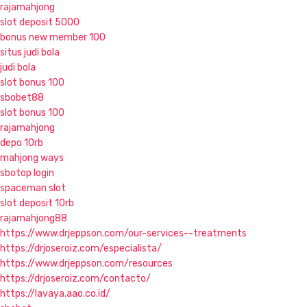
rajamahjong
slot deposit 5000
bonus new member 100
situs judi bola
judi bola
slot bonus 100
sbobet88
slot bonus 100
rajamahjong
depo 10rb
mahjong ways
sbotop login
spaceman slot
slot deposit 10rb
rajamahjong88
https://www.drjeppson.com/our-services--treatments
https://drjoseroiz.com/especialista/
https://www.drjeppson.com/resources
https://drjoseroiz.com/contacto/
https://lavaya.aao.co.id/