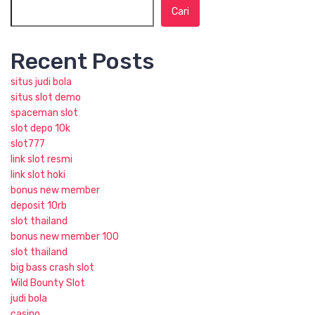
Cari
Recent Posts
situs judi bola
situs slot demo
spaceman slot
slot depo 10k
slot777
link slot resmi
link slot hoki
bonus new member
deposit 10rb
slot thailand
bonus new member 100
slot thailand
big bass crash slot
Wild Bounty Slot
judi bola
casino