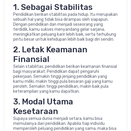
1. Sebagai Stabilitas
Pendidikan berikan stabilitas pada hidup. Itu merupakan
sebuah hal yang tidak bisa dirampas oleh siapapun.
Dengan pendidikan dan menjadi seseorang yang
terdidik, kamu sukses menyandang gelar sarjana,
meningkatkan peluang karir lebih baik, serta terhubung
pintu besar untuk kehidupan lebih baik bagi diri sendiri.
2. Letak Keamanan
Finansial
Selain stabilitas, pendidikan berikan keamanan finansial
bagi masyarakat. Pendidikan dapat pengaruhi
pekerjaan. Semakin tinggi jenjang pendidikan yang
kamu miliki, makin tinggi pula besaran gaji yang kamu
peroleh. Semakin tinggi pendidikan, makin baik pula
keterampilan yang kamu dapatkan.
3. Modal Utama
Kesetaraan
Supaya semua dunia menjadi setara, kamu bisa
memulainya dari pendidikan. Apabila tiap individu
memperoleh peluang pendidikan yang sama, maka bisa