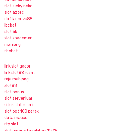
slot lucky neko
slot aztec
daftar nova88
ibcbet
slot 5k
slot spaceman
mahjong
sbobet
link slot gacor
link slot88 resmi
raja mahjong
slot88
slot bonus
slot server luar
situs slot resmi
slot bet 100 perak
data macau
rtp slot
slot garansi kekalahan 100%