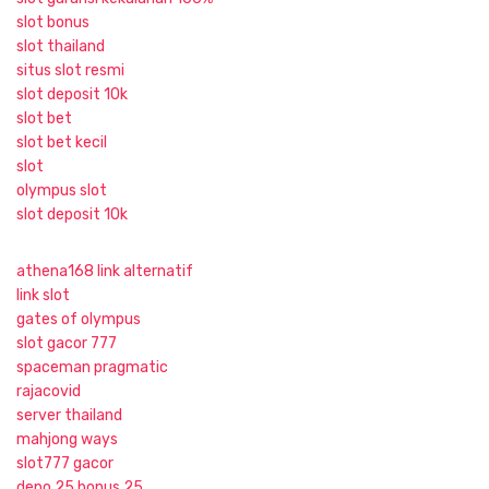
slot bonus
slot thailand
situs slot resmi
slot deposit 10k
slot bet
slot bet kecil
slot
olympus slot
slot deposit 10k
athena168 link alternatif
link slot
gates of olympus
slot gacor 777
spaceman pragmatic
rajacovid
server thailand
mahjong ways
slot777 gacor
depo 25 bonus 25