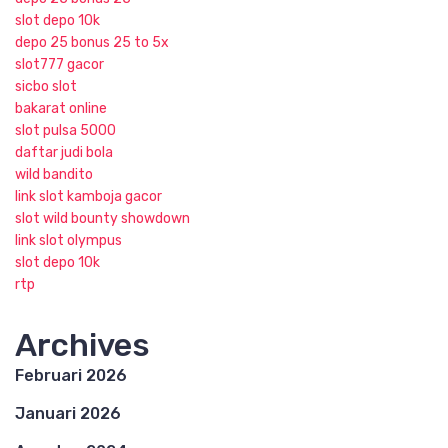
slot depo 10k
depo 25 bonus 25 to 5x
slot777 gacor
sicbo slot
bakarat online
slot pulsa 5000
daftar judi bola
wild bandito
link slot kamboja gacor
slot wild bounty showdown
link slot olympus
slot depo 10k
rtp
Archives
Februari 2026
Januari 2026