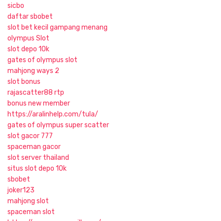
sicbo
daftar sbobet
slot bet kecil gampang menang
olympus Slot
slot depo 10k
gates of olympus slot
mahjong ways 2
slot bonus
rajascatter88 rtp
bonus new member
https://aralinhelp.com/tula/
gates of olympus super scatter
slot gacor 777
spaceman gacor
slot server thailand
situs slot depo 10k
sbobet
joker123
mahjong slot
spaceman slot