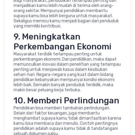
Bagi masyarakat, pendudikan terlampau penting dan
menjadikan kamu lebih mudah di terima oleh orang-
orang sekitar. Mempunyai pendidikan membantu
supaya kamu bisa lebih berguna untuk masyarakat.
Sekaligus memicu kamu menjadi bagian dari penduduk
yang memiliki kontribusi.
9. Meningkatkan
Perkembangan Ekonomi
Masyarakat terdidik terlampau penting untuk
perkembangan ekonomi. Dari pendidikan, maka dapat
memunculkan inovasi dalam penelitian yang terlampau
penting untuk menjawab kasus dalam kesibukan
sehari-hari. Negara-negara yang kuat dalam bidang
pendidikan kebanyakan mempunyai kondisi ekonomi
lebih baik. Semakin banyak penduduk terdidik, maka
makin besar peluang kerja terbuka.
10. Memberi Perlindungan
Pendidikan bisa memberi tambahan perlindungan.
Selain dari faktor keuangan, juga membantu
menghambat supaya kamu tidak dimanfaatkan karena
kamu bisa membaca dan menulis. Contoh pentingnya
pendidikan adalah supaya kamu tidak di tandatangani
sebuah dokumen palsu.