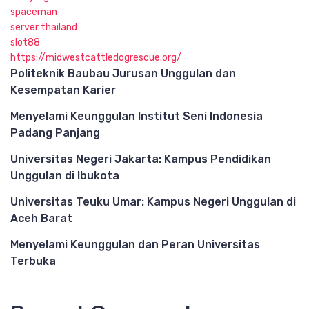
spaceman
server thailand
slot88
https://midwestcattledogrescue.org/
Politeknik Baubau Jurusan Unggulan dan
Kesempatan Karier
Menyelami Keunggulan Institut Seni Indonesia
Padang Panjang
Universitas Negeri Jakarta: Kampus Pendidikan
Unggulan di Ibukota
Universitas Teuku Umar: Kampus Negeri Unggulan di
Aceh Barat
Menyelami Keunggulan dan Peran Universitas
Terbuka