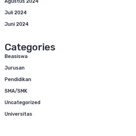
Agustus 2024
Juli 2024
Juni 2024
Categories
Beasiswa
Jurusan
Pendidikan
SMA/SMK
Uncategorized
Universitas