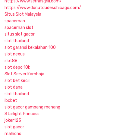
https://www.sernasgrill.com/
https://www.donutdudeschicago.com/
Situs Slot Malaysia
spaceman
spaceman slot
situs slot gacor
slot thailand
slot garansi kekalahan 100
slot nexus
slot88
slot depo 10k
Slot Server Kamboja
slot bet kecil
slot dana
slot thailand
ibcbet
slot gacor gampang menang
Starlight Princess
joker123
slot gacor
mahjong