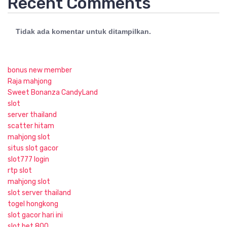
Recent Comments
Tidak ada komentar untuk ditampilkan.
bonus new member
Raja mahjong
Sweet Bonanza CandyLand
slot
server thailand
scatter hitam
mahjong slot
situs slot gacor
slot777 login
rtp slot
mahjong slot
slot server thailand
togel hongkong
slot gacor hari ini
slot bet 800