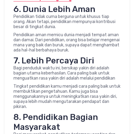
6. Dunia Lebih Aman
Pendidikan tidak cuma berguna untuk khusus tiap
orang. Akan tetapi, pendidikan mempunyai kontribusi
besar di tingkat dunia.
Pendidikan aman memicu dunia menjadi tempat aman
dan damai. Dari pendidikan, orang bisa belajar mengenai
mana yang baik dan buruk, supaya dapat menghambat
ada hal-hal berbahaya buruk.
7. Lebih Percaya Diri
Bagi penduduk waktu ini, bersikap yakin diri adalah
bagian utama keberhasilan. Cara paling baik untuk
menguatkan rasa yakin diri adalah melalui pendidikan
Tingkat pendidikan kamu menjadi cara paling baik untuk
membuktikan pengetahuan. Kamu juga bisa
menggunakannya untuk meningkatkan rasa yakin diri,
supaya lebih mudah mengutarakan pendapat dan
pikiran.
8. Pendidikan Bagian
Masyarakat