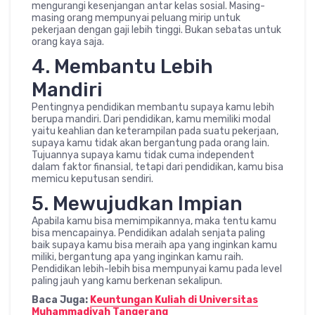
mengurangi kesenjangan antar kelas sosial. Masing-
masing orang mempunyai peluang mirip untuk
pekerjaan dengan gaji lebih tinggi. Bukan sebatas untuk
orang kaya saja.
4. Membantu Lebih
Mandiri
Pentingnya pendidikan membantu supaya kamu lebih
berupa mandiri. Dari pendidikan, kamu memiliki modal
yaitu keahlian dan keterampilan pada suatu pekerjaan,
supaya kamu tidak akan bergantung pada orang lain.
Tujuannya supaya kamu tidak cuma independent
dalam faktor finansial, tetapi dari pendidikan, kamu bisa
memicu keputusan sendiri.
5. Mewujudkan Impian
Apabila kamu bisa memimpikannya, maka tentu kamu
bisa mencapainya. Pendidikan adalah senjata paling
baik supaya kamu bisa meraih apa yang inginkan kamu
miliki, bergantung apa yang inginkan kamu raih.
Pendidikan lebih-lebih bisa mempunyai kamu pada level
paling jauh yang kamu berkenan sekalipun.
Baca Juga:
Keuntungan Kuliah di Universitas
Muhammadiyah Tangerang