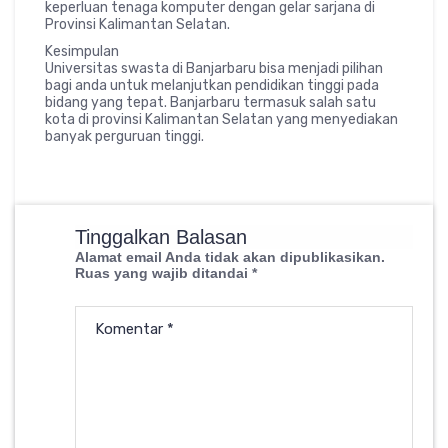
keperluan tenaga komputer dengan gelar sarjana di
Provinsi Kalimantan Selatan.
Kesimpulan
Universitas swasta di Banjarbaru bisa menjadi pilihan
bagi anda untuk melanjutkan pendidikan tinggi pada
bidang yang tepat. Banjarbaru termasuk salah satu
kota di provinsi Kalimantan Selatan yang menyediakan
banyak perguruan tinggi.
Tinggalkan Balasan
Alamat email Anda tidak akan dipublikasikan.
Ruas yang wajib ditandai
*
Komentar
*