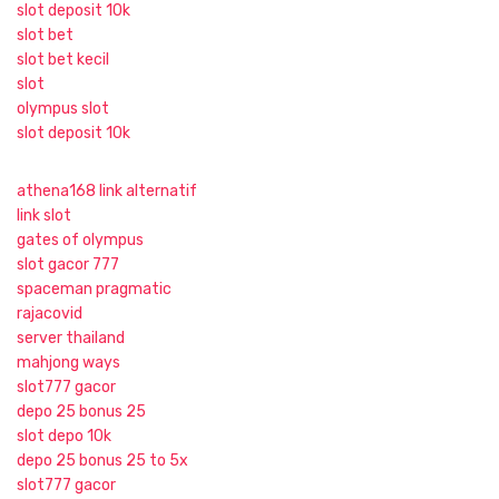
slot deposit 10k
slot bet
slot bet kecil
slot
olympus slot
slot deposit 10k
athena168 link alternatif
link slot
gates of olympus
slot gacor 777
spaceman pragmatic
rajacovid
server thailand
mahjong ways
slot777 gacor
depo 25 bonus 25
slot depo 10k
depo 25 bonus 25 to 5x
slot777 gacor