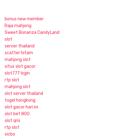
bonus new member
Raja mahjong
Sweet Bonanza CandyLand
slot
server thailand
scatter hitam
mahjong slot
situs slot gacor
slot777 login
rtp slot
mahjong slot
slot server thailand
togel hongkong
slot gacor hari ini
slot bet 800
slot qris
rtp slot
sicbo