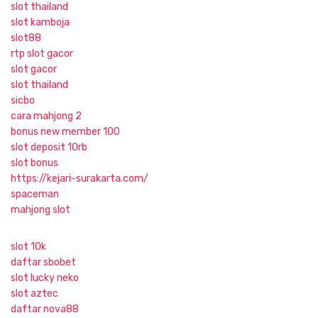
slot thailand
slot kamboja
slot88
rtp slot gacor
slot gacor
slot thailand
sicbo
cara mahjong 2
bonus new member 100
slot deposit 10rb
slot bonus
https://kejari-surakarta.com/
spaceman
mahjong slot
slot 10k
daftar sbobet
slot lucky neko
slot aztec
daftar nova88