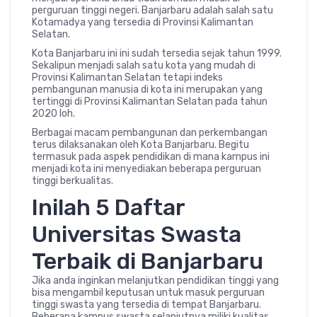
perguruan tinggi negeri. Banjarbaru adalah salah satu
Kotamadya yang tersedia di Provinsi Kalimantan
Selatan.
Kota Banjarbaru ini ini sudah tersedia sejak tahun 1999.
Sekalipun menjadi salah satu kota yang mudah di
Provinsi Kalimantan Selatan tetapi indeks
pembangunan manusia di kota ini merupakan yang
tertinggi di Provinsi Kalimantan Selatan pada tahun
2020 loh.
Berbagai macam pembangunan dan perkembangan
terus dilaksanakan oleh Kota Banjarbaru. Begitu
termasuk pada aspek pendidikan di mana kampus ini
menjadi kota ini menyediakan beberapa perguruan
tinggi berkualitas.
Inilah 5 Daftar
Universitas Swasta
Terbaik di Banjarbaru
Jika anda inginkan melanjutkan pendidikan tinggi yang
bisa mengambil keputusan untuk masuk perguruan
tinggi swasta yang tersedia di tempat Banjarbaru.
Beberapa kampus swasta selanjutnya miliki kualitas