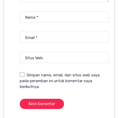
Nama
*
Email
*
Situs Web
Simpan nama, email, dan situs web saya
pada peramban ini untuk komentar saya
berikutnya.