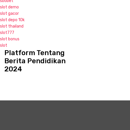
sbobet
slot demo
slot gacor
slot depo 10k
slot thailand
slot777
slot bonus
slot
Platform Tentang
S
k
Berita Pendidikan
i
2024
p
t
o
c
o
n
t
e
n
t