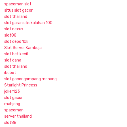
spaceman slot
situs slot gacor
slot thailand
slot garansi kekalahan 100
slot nexus
slot88
slot depo 10k
Slot Server Kamboja
slot bet kecil
slot dana
slot thailand
ibcbet
slot gacor gampang menang
Starlight Princess
joker123
slot gacor
mahjong
spaceman
server thailand
slot88