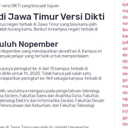
bo
versi DIKTI yang bisa jadi tujuan.
ma
di Jawa Timur Versi Dikti
slo
no
us negeri terbaik di Jawa Timur yang bisa kamu pilih.
bih kurang kamu. Berikut ini kampus negeri terbaik di
ibc
ba
epuluh Nopember
jud
si
uh Nopember yang mendapatkan akreditasi A. Kampus ini
da
 banyak pelajar yang tertarik untuk memperdalam
sl
ol
punya peringkat ke-6 dari 15 kampus terbaik di
irilis untuk th. 2020. Tidak hanya jadi salah satu
sl
mendapatkan peringkat ke-164 sebagai kampus terbaik di
ga
ma
pilih, seutuhnya mengacu pada pengetahuan teknologi,
sl
sa Sistem, Fakultas Sains dan Analitika Data, Fakultas
ra
Teknologi Elektro dan Informatika Cerdas, Fakultas Desain
bo
il, Perencanaan dan Kebumian, dan Fakultas Teknologi
ht
ga
sl
eri di Jawa Timur sesudah itu adalah Universitas