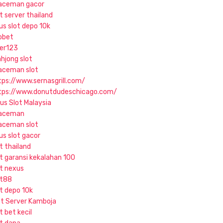
aceman gacor
t server thailand
us slot depo 10k
obet
ker123
hjong slot
aceman slot
tps://www.sernasgrill.com/
tps://www.donutdudeschicago.com/
tus Slot Malaysia
aceman
aceman slot
us slot gacor
t thailand
ot garansi kekalahan 100
ot nexus
ot88
ot depo 10k
ot Server Kamboja
t bet kecil