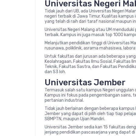
Universitas Negeri Ma
Tidak jauh dari UB, ada Universitas Negeri Mal
negeri terbaik di Jawa Timur. Kualitas kampus i
yang telah di raih dari taraf nasional maupun i
Universitas Negeri Malang atau UM menduduki p
terbaik. Kampus ini juga masuk top 1000 kampus
Melanjutkan pendidikan tinggi di Universitas M
rusunawa, poliklinik, asrama mahasiswa, labor
Untuk fakultas dan jurusan ada beberapa yang bi
Keolahragaan, Fakultas Ilmu Sosial, Fakultas I
Teknik, Fakultas Sastra, dan Fakultas Pendidika
dan S3 loh.
Universitas Jember
Termasuk salah satu kampus Negeri unggulan d
Kampus ini fokus pada pengembangan sains, tekn
pertanian industrial.
Tidak jauh berlainan dengan beberapa kampus N
Jember yang dapat di pilih oleh tiap tiap pelaj
SBMPTN, maupun Ujian Mandiri.
Universitas Jember sedia kan 15 fakultas deng
jenjang pendidikan pascasarjana yang dapat di