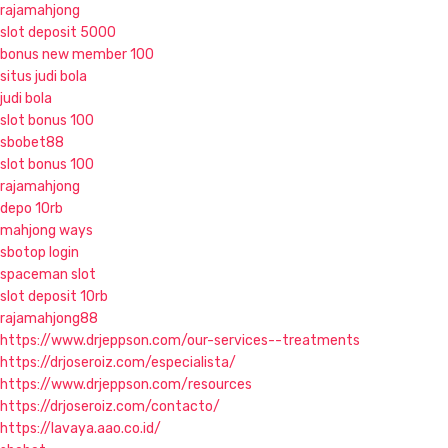
rajamahjong
slot deposit 5000
bonus new member 100
situs judi bola
judi bola
slot bonus 100
sbobet88
slot bonus 100
rajamahjong
depo 10rb
mahjong ways
sbotop login
spaceman slot
slot deposit 10rb
rajamahjong88
https://www.drjeppson.com/our-services--treatments
https://drjoseroiz.com/especialista/
https://www.drjeppson.com/resources
https://drjoseroiz.com/contacto/
https://lavaya.aao.co.id/