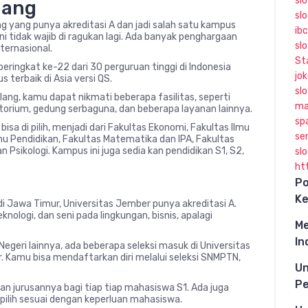
sl
lang
slo
ang yang punya akreditasi A dan jadi salah satu kampus
ib
ni tidak wajib di ragukan lagi. Ada banyak penghargaan
sl
nternasional.
St
eringkat ke-22 dari 30 perguruan tinggi di Indonesia
jo
 terbaik di Asia versi QS.
sl
alang, kamu dapat nikmati beberapa fasilitas, seperti
ma
atorium, gedung serbaguna, dan beberapa layanan lainnya.
sp
sa di pilih, menjadi dari Fakultas Ekonomi, Fakultas Ilmu
se
lmu Pendidikan, Fakultas Matematika dan IPA, Fakultas
n Psikologi. Kampus ini juga sedia kan pendidikan S1, S2,
sl
ht
Po
Ke
i Jawa Timur, Universitas Jember punya akreditasi A.
ologi, dan seni pada lingkungan, bisnis, apalagi
Me
In
egeri lainnya, ada beberapa seleksi masuk di Universitas
ar. Kamu bisa mendaftarkan diri melalui seleksi SNMPTN,
Un
Pe
an jurusannya bagi tiap tiap mahasiswa S1. Ada juga
 pilih sesuai dengan keperluan mahasiswa.