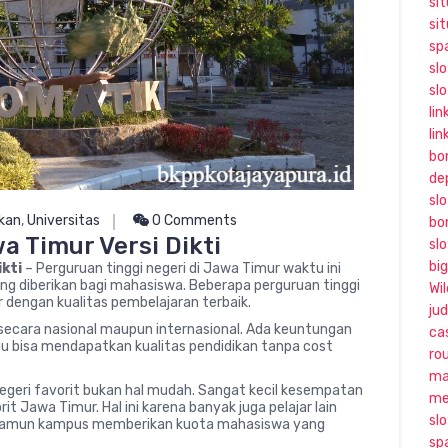
sit
si
sp
sl
sl
lin
lin
bo
de
slo
kan
,
Universitas
0 Comments
bo
a Timur Versi Dikti
slo
big
kti
– Perguruan tinggi negeri di Jawa Timur waktu ini
ng diberikan bagi mahasiswa. Beberapa perguruan tinggi
Wi
 dengan kualitas pembelajaran terbaik.
jud
secara nasional maupun internasional. Ada keuntungan
ca
amu bisa mendapatkan kualitas pendidikan tanpa cost
rou
ma
egeri favorit bukan hal mudah. Sangat kecil kesempatan
me
rit Jawa Timur. Hal ini karena banyak juga pelajar lain
slo
, namun kampus memberikan kuota mahasiswa yang
sp