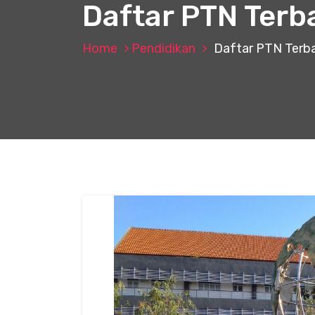
Daftar PTN Terba
Home
Pendidikan
Daftar PTN Terbai