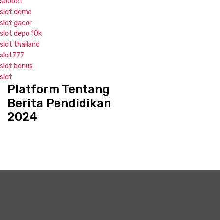
sbobet
slot demo
slot gacor
slot depo 10k
slot thailand
slot777
slot bonus
slot
Platform Tentang
S
k
Berita Pendidikan
i
2024
p
t
o
c
o
n
t
e
n
t