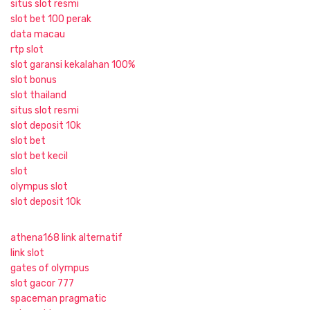
situs slot resmi
slot bet 100 perak
data macau
rtp slot
slot garansi kekalahan 100%
slot bonus
slot thailand
situs slot resmi
slot deposit 10k
slot bet
slot bet kecil
slot
olympus slot
slot deposit 10k
athena168 link alternatif
link slot
gates of olympus
slot gacor 777
spaceman pragmatic