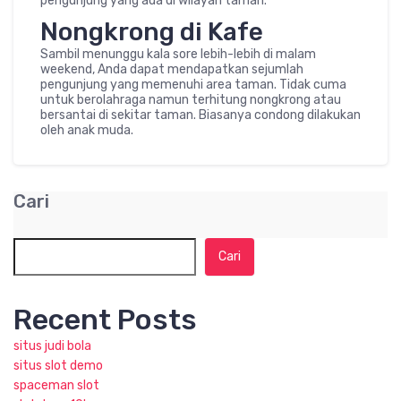
pengunjung yang ada di wilayah taman.
Nongkrong di Kafe
Sambil menunggu kala sore lebih-lebih di malam
weekend, Anda dapat mendapatkan sejumlah
pengunjung yang memenuhi area taman. Tidak cuma
untuk berolahraga namun terhitung nongkrong atau
bersantai di sekitar taman. Biasanya condong dilakukan
oleh anak muda.
Cari
Cari
Recent Posts
situs judi bola
situs slot demo
spaceman slot