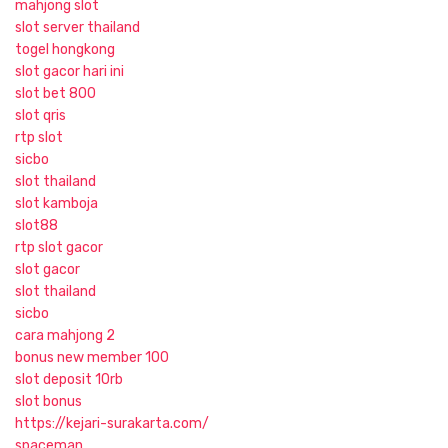
mahjong slot
slot server thailand
togel hongkong
slot gacor hari ini
slot bet 800
slot qris
rtp slot
sicbo
slot thailand
slot kamboja
slot88
rtp slot gacor
slot gacor
slot thailand
sicbo
cara mahjong 2
bonus new member 100
slot deposit 10rb
slot bonus
https://kejari-surakarta.com/
spaceman