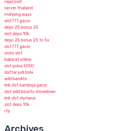
rajacovid
server thailand
mahjong ways
slot777 gacor
depo 25 bonus 25
slot depo 10k
depo 25 bonus 25 to 5x
slot777 gacor
sicbo slot
bakarat online
slot pulsa 5000
daftar judi bola
wild bandito
link slot kamboja gacor
slot wild bounty showdown
link slot olympus
slot depo 10k
rtp
Archives