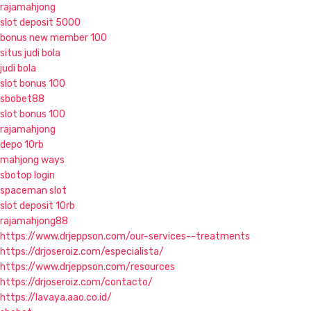
rajamahjong
slot deposit 5000
bonus new member 100
situs judi bola
judi bola
slot bonus 100
sbobet88
slot bonus 100
rajamahjong
depo 10rb
mahjong ways
sbotop login
spaceman slot
slot deposit 10rb
rajamahjong88
https://www.drjeppson.com/our-services--treatments
https://drjoseroiz.com/especialista/
https://www.drjeppson.com/resources
https://drjoseroiz.com/contacto/
https://lavaya.aao.co.id/