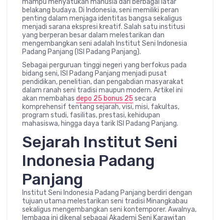
mampu menyatukan manusia dari berbagai latar
belakang budaya. Di Indonesia, seni memiliki peran
penting dalam menjaga identitas bangsa sekaligus
menjadi sarana ekspresi kreatif. Salah satu institusi
yang berperan besar dalam melestarikan dan
mengembangkan seni adalah Institut Seni Indonesia
Padang Panjang (ISI Padang Panjang).
Sebagai perguruan tinggi negeri yang berfokus pada
bidang seni, ISI Padang Panjang menjadi pusat
pendidikan, penelitian, dan pengabdian masyarakat
dalam ranah seni tradisi maupun modern. Artikel ini
akan membahas
depo 25 bonus 25
secara
komprehensif tentang sejarah, visi, misi, fakultas,
program studi, fasilitas, prestasi, kehidupan
mahasiswa, hingga daya tarik ISI Padang Panjang.
Sejarah Institut Seni
Indonesia Padang
Panjang
Institut Seni Indonesia Padang Panjang berdiri dengan
tujuan utama melestarikan seni tradisi Minangkabau
sekaligus mengembangkan seni kontemporer. Awalnya,
lembaga ini dikenal sebagai Akademi Seni Karawitan