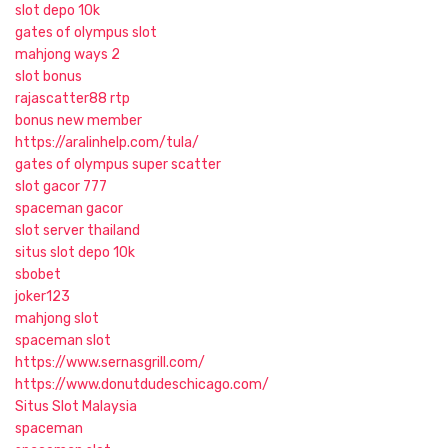
slot depo 10k
gates of olympus slot
mahjong ways 2
slot bonus
rajascatter88 rtp
bonus new member
https://aralinhelp.com/tula/
gates of olympus super scatter
slot gacor 777
spaceman gacor
slot server thailand
situs slot depo 10k
sbobet
joker123
mahjong slot
spaceman slot
https://www.sernasgrill.com/
https://www.donutdudeschicago.com/
Situs Slot Malaysia
spaceman