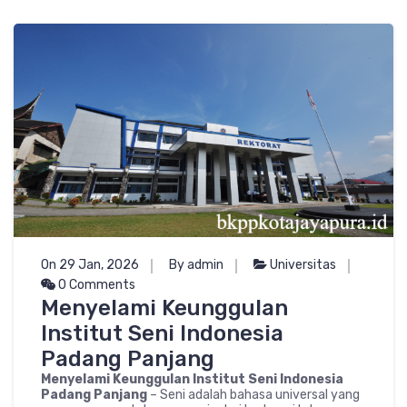
On 29 Jan, 2026
By admin
Universitas
0 Comments
Menyelami Keunggulan
Institut Seni Indonesia
Padang Panjang
Menyelami Keunggulan Institut Seni Indonesia
Padang Panjang
– Seni adalah bahasa universal yang