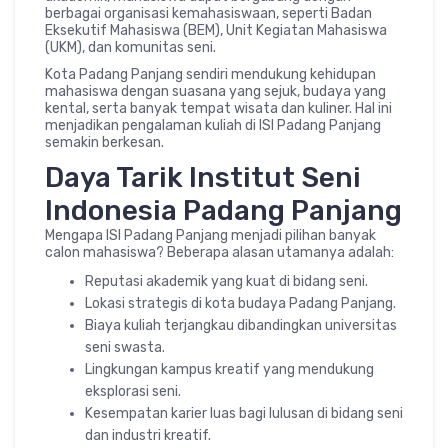
berbagai organisasi kemahasiswaan, seperti Badan
Eksekutif Mahasiswa (BEM), Unit Kegiatan Mahasiswa
(UKM), dan komunitas seni.
Kota Padang Panjang sendiri mendukung kehidupan
mahasiswa dengan suasana yang sejuk, budaya yang
kental, serta banyak tempat wisata dan kuliner. Hal ini
menjadikan pengalaman kuliah di ISI Padang Panjang
semakin berkesan.
Daya Tarik Institut Seni
Indonesia Padang Panjang
Mengapa ISI Padang Panjang menjadi pilihan banyak
calon mahasiswa? Beberapa alasan utamanya adalah:
Reputasi akademik yang kuat di bidang seni.
Lokasi strategis di kota budaya Padang Panjang.
Biaya kuliah terjangkau dibandingkan universitas
seni swasta.
Lingkungan kampus kreatif yang mendukung
eksplorasi seni.
Kesempatan karier luas bagi lulusan di bidang seni
dan industri kreatif.