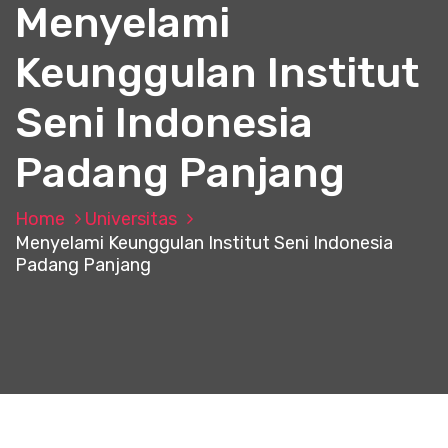
Menyelami
Keunggulan Institut
Seni Indonesia
Padang Panjang
Home
Universitas
Menyelami Keunggulan Institut Seni Indonesia
Padang Panjang