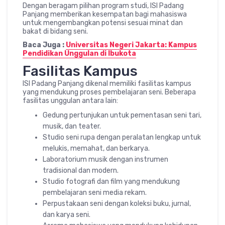
Dengan beragam pilihan program studi, ISI Padang
Panjang memberikan kesempatan bagi mahasiswa
untuk mengembangkan potensi sesuai minat dan
bakat di bidang seni.
Baca Juga :
Universitas Negeri Jakarta: Kampus
Pendidikan Unggulan di Ibukota
Fasilitas Kampus
ISI Padang Panjang dikenal memiliki fasilitas kampus
yang mendukung proses pembelajaran seni. Beberapa
fasilitas unggulan antara lain:
Gedung pertunjukan untuk pementasan seni tari,
musik, dan teater.
Studio seni rupa dengan peralatan lengkap untuk
melukis, memahat, dan berkarya.
Laboratorium musik dengan instrumen
tradisional dan modern.
Studio fotografi dan film yang mendukung
pembelajaran seni media rekam.
Perpustakaan seni dengan koleksi buku, jurnal,
dan karya seni.