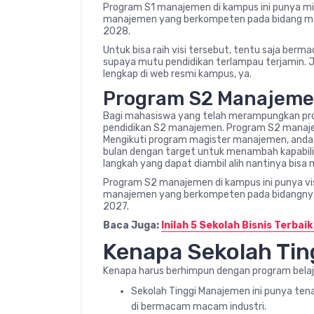
Program S1 manajemen di kampus ini punya mis
manajemen yang berkompeten pada bidang manaj
2028.
Untuk bisa raih visi tersebut, tentu saja ber
supaya mutu pendidikan terlampau terjamin. J
lengkap di web resmi kampus, ya.
Program S2 Manajem
Bagi mahasiswa yang telah merampungkan pro
pendidikan S2 manajemen. Program S2 manajem
Mengikuti program magister manajemen, anda
bulan dengan target untuk menambah kapabili
langkah yang dapat diambil alih nantinya bisa 
Program S2 manajemen di kampus ini punya vis
manajemen yang berkompeten pada bidangnya di
2027.
Baca Juga:
Inilah 5 Sekolah Bisnis Terbaik
Kenapa Sekolah Ti
Kenapa harus berhimpun dengan program belaja
Sekolah Tinggi Manajemen ini punya ten
di bermacam macam industri.