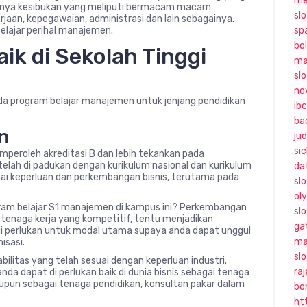
me
knya kesibukan yang meliputi bermacam macam
slo
aan, kepegawaian, administrasi dan lain sebagainya.
belajar perihal manajemen.
sp
bo
ik di Sekolah Tinggi
ma
slo
no
da program belajar manajemen untuk jenjang pendidikan
ibc
ba
n
jud
si
peroleh akreditasi B dan lebih tekankan pada
telah di padukan dengan kurikulum nasional dan kurikulum
da
suai keperluan dan perkembangan bisnis, terutama pada
sl
ol
ram belajar S1 manajemen di kampus ini? Perkembangan
sl
 tenaga kerja yang kompetitif, tentu menjadikan
ga
 di perlukan untuk modal utama supaya anda dapat unggul
ma
isasi.
sl
abilitas yang telah sesuai dengan keperluan industri.
ra
da dapat di perlukan baik di dunia bisnis sebagai tenaga
upun sebagai tenaga pendidikan, konsultan pakar dalam
bo
ht