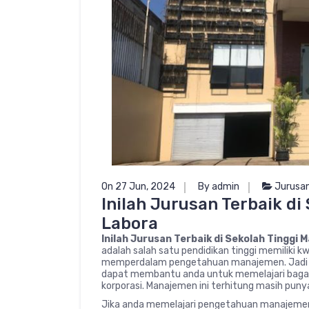
On 27 Jun, 2024
By admin
Jurusa
Inilah Jurusan Terbaik d
Labora
Inilah Jurusan Terbaik di Sekolah Tinggi
adalah salah satu pendidikan tinggi memiliki k
memperdalam pengetahuan manajemen. Jadi m
dapat membantu anda untuk memelajari baga
korporasi. Manajemen ini terhitung masih puny
Jika anda memelajari pengetahuan manajemen 