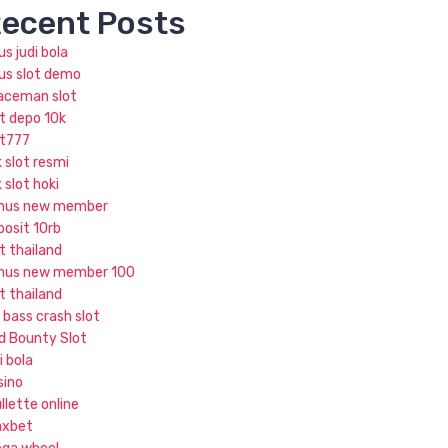
ecent Posts
us judi bola
tus slot demo
aceman slot
ot depo 10k
ot777
k slot resmi
k slot hoki
nus new member
posit 10rb
t thailand
nus new member 100
t thailand
 bass crash slot
ld Bounty Slot
i bola
sino
llette online
xbet