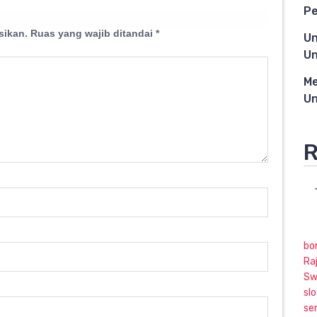
Pe
sikan.
Ruas yang wajib ditandai
*
Un
Un
Me
Un
R
bo
Ra
Sw
slo
se