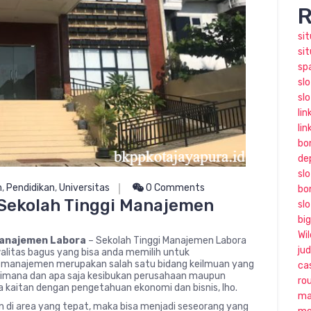
R
sit
si
sp
sl
sl
lin
lin
bo
de
slo
n
,
Pendidikan
,
Universitas
0 Comments
bo
i Sekolah Tinggi Manajemen
slo
big
Wi
 Manajemen Labora
– Sekolah Tinggi Manajemen Labora
jud
walitas bagus yang bisa anda memilih untuk
anajemen merupakan salah satu bidang keilmuan yang
ca
imana dan apa saja kesibukan perusahaan maupun
rou
a kaitan dengan pengetahuan ekonomi dan bisnis, lho.
ma
di area yang tepat, maka bisa menjadi seseorang yang