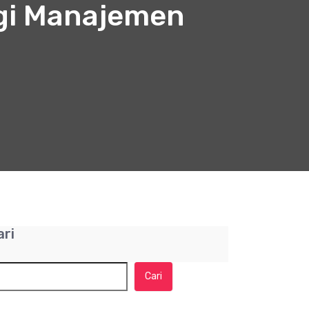
ggi Manajemen
ari
Cari