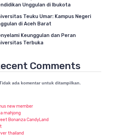
ndidikan Unggulan di Ibukota
iversitas Teuku Umar: Kampus Negeri
ggulan di Aceh Barat
nyelami Keunggulan dan Peran
iversitas Terbuka
ecent Comments
Tidak ada komentar untuk ditampilkan.
nus new member
ja mahjong
eet Bonanza CandyLand
t
rver thailand