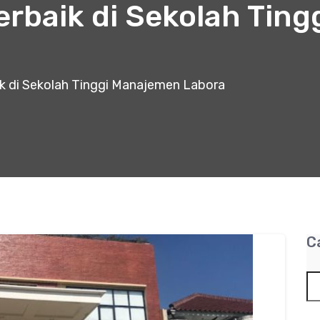
Terbaik di Sekolah Tin
aik di Sekolah Tinggi Manajemen Labora
C