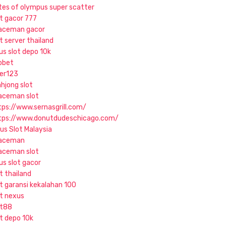
tes of olympus super scatter
ot gacor 777
aceman gacor
t server thailand
us slot depo 10k
obet
ker123
hjong slot
aceman slot
tps://www.sernasgrill.com/
tps://www.donutdudeschicago.com/
tus Slot Malaysia
aceman
aceman slot
us slot gacor
t thailand
ot garansi kekalahan 100
ot nexus
ot88
ot depo 10k