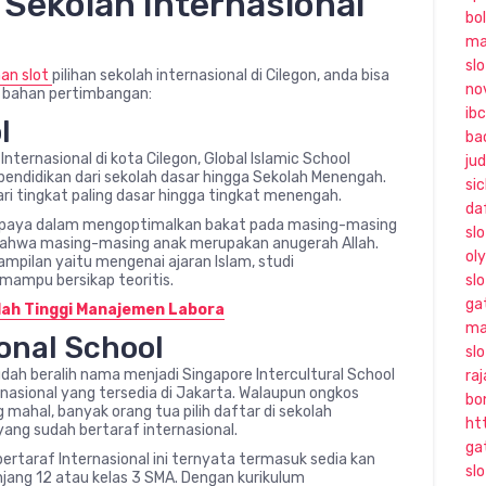
n Sekolah Internasional
bo
ma
slo
an slot
pilihan sekolah internasional di Cilegon, anda bisa
no
 bahan pertimbangan:
ibc
l
ba
nternasional di kota Cilegon, Global Islamic School
jud
pendidikan dari sekolah dasar hingga Sekolah Menengah.
si
ri tingkat paling dasar hingga tingkat menengah.
da
erupaya dalam mengoptimalkan bakat pada masing-masing
sl
bahwa masing-masing anak merupakan anugerah Allah.
ol
mpilan yaitu mengenai ajaran Islam, studi
ampu bersikap teoritis.
sl
ga
olah Tinggi Manajemen Labora
ma
ional School
sl
udah beralih nama menjadi Singapore Intercultural School
ra
rnasional yang tersedia di Jakarta. Walaupun ongkos
bo
g mahal, banyak orang tua pilih daftar di sekolah
ht
yang sudah bertaraf internasional.
ga
h bertaraf Internasional ini ternyata termasuk sedia kan
sl
enjang 12 atau kelas 3 SMA. Dengan kurikulum