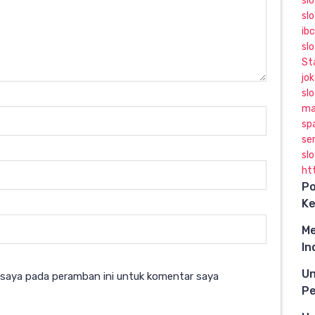
sl
slo
ib
sl
St
jo
sl
ma
sp
se
sl
ht
Po
Ke
Me
In
Un
 saya pada peramban ini untuk komentar saya
Pe