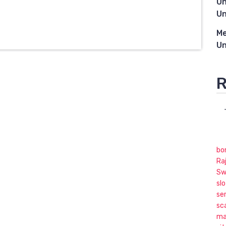
Un
Un
Me
Un
R
bo
Ra
Sw
slo
se
sc
ma