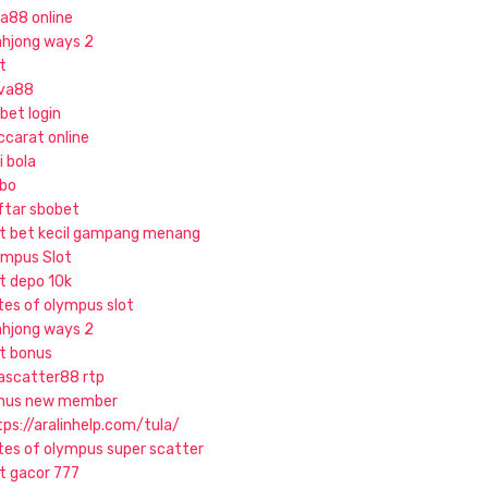
la88 online
hjong ways 2
t
va88
bet login
ccarat online
i bola
cbo
ftar sbobet
ot bet kecil gampang menang
ympus Slot
ot depo 10k
tes of olympus slot
hjong ways 2
ot bonus
jascatter88 rtp
nus new member
tps://aralinhelp.com/tula/
tes of olympus super scatter
ot gacor 777