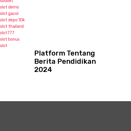
sbobet
slot demo
slot gacor
slot depo 10k
slot thailand
slot777
slot bonus
slot
Platform Tentang
S
k
Berita Pendidikan
i
2024
p
t
o
c
o
n
t
e
n
t