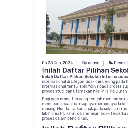
On 28 Jun, 2024
By admin
Pendidi
Inilah Daftar Pilihan Seko
Inilah Daftar Pilihan Sekolah Internasiona
internasional di Cilegon tidak cenderung pada h
internasional tentu lebih fokus pada proses s
proses studi dan utamakan nilai-nilai kejujuran 
Bagi para orang tua yang tengah mencari sekola
menopang buah hati supaya mempunyai kekuat
masing. Mendaftarkan anak pada sekolah inte
lebih kreatif. Hal ini dikarenakan tidak tersed
proses dalam pendidikan.