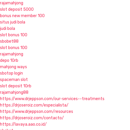
rajamahjong
slot deposit 5000
bonus new member 100
situs judi bola
judi bola
slot bonus 100
sbobet88
slot bonus 100
rajamahjong
depo 10rb
mahjong ways
sbotop login
spaceman slot
slot deposit 10rb
rajamahjong88
https://www.drjeppson.com/our-services--treatments
https://drjoseroiz.com/especialista/
https://www.drjeppson.com/resources
https://drjoseroiz.com/contacto/
https://lavaya.aao.co.id/