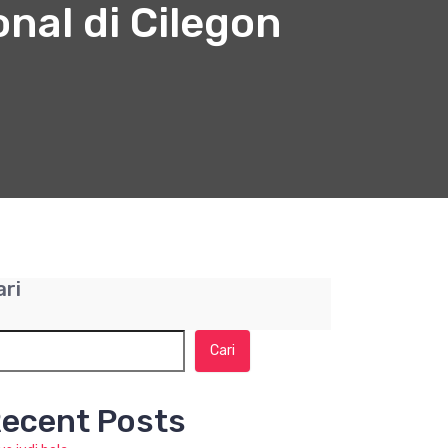
onal di Cilegon
ari
Cari
ecent Posts