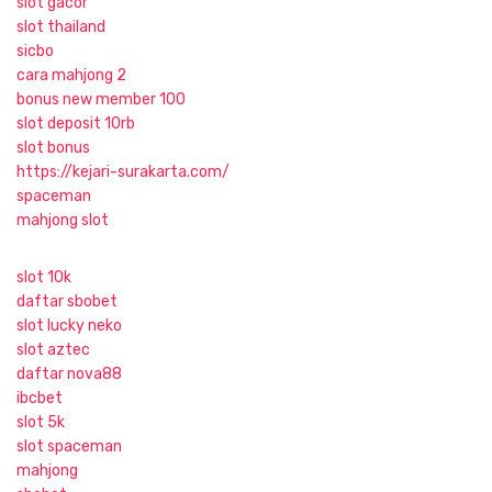
slot gacor
slot thailand
sicbo
cara mahjong 2
bonus new member 100
slot deposit 10rb
slot bonus
https://kejari-surakarta.com/
spaceman
mahjong slot
slot 10k
daftar sbobet
slot lucky neko
slot aztec
daftar nova88
ibcbet
slot 5k
slot spaceman
mahjong