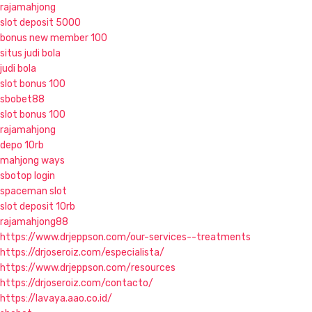
rajamahjong
slot deposit 5000
bonus new member 100
situs judi bola
judi bola
slot bonus 100
sbobet88
slot bonus 100
rajamahjong
depo 10rb
mahjong ways
sbotop login
spaceman slot
slot deposit 10rb
rajamahjong88
https://www.drjeppson.com/our-services--treatments
https://drjoseroiz.com/especialista/
https://www.drjeppson.com/resources
https://drjoseroiz.com/contacto/
https://lavaya.aao.co.id/