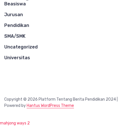
Beasiswa
Jurusan
Pendidikan
SMA/SMK
Uncategorized
Universitas
Copyright © 2026 Platform Tentang Berita Pendidikan 2024 |
Powered by
Hantus WordPress Theme
mahjong ways 2