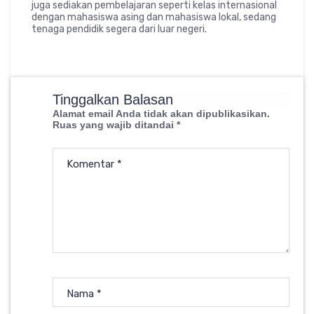
juga sediakan pembelajaran seperti kelas internasional
dengan mahasiswa asing dan mahasiswa lokal, sedang
tenaga pendidik segera dari luar negeri.
Tinggalkan Balasan
Alamat email Anda tidak akan dipublikasikan.
Ruas yang wajib ditandai
*
Komentar
*
Nama
*