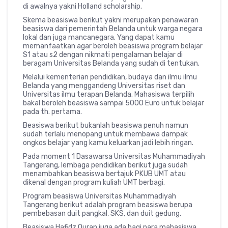
di awalnya yakni Holland scholarship.
Skema beasiswa berikut yakni merupakan penawaran
beasiswa dari pemerintah Belanda untuk warga negara
lokal dan juga mancanegara. Yang dapat kamu
memanfaatkan agar beroleh beasiswa program belajar
S1 atau s2 dengan nikmati pengalaman belajar di
beragam Universitas Belanda yang sudah di tentukan.
Melalui kementerian pendidikan, budaya dan ilmu ilmu
Belanda yang menggandeng Universitas riset dan
Universitas ilmu terapan Belanda. Mahasiswa terpilih
bakal beroleh beasiswa sampai 5000 Euro untuk belajar
pada th. pertama.
Beasiswa berikut bukanlah beasiswa penuh namun
sudah terlalu menopang untuk membawa dampak
ongkos belajar yang kamu keluarkan jadi lebih ringan.
Pada moment 1 Dasawarsa Universitas Muhammadiyah
Tangerang, lembaga pendidikan berikut juga sudah
menambahkan beasiswa bertajuk PKUB UMT atau
dikenal dengan program kuliah UMT berbagi.
Program beasiswa Universitas Muhammadiyah
Tangerang berikut adalah program beasiswa berupa
pembebasan duit pangkal, SKS, dan duit gedung.
Beasiswa Hafidz Quran juga ada bagi para mahasiswa