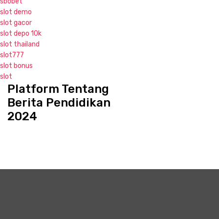
sbobet
slot demo
slot gacor
slot depo 10k
slot thailand
slot777
slot bonus
slot
Platform Tentang
S
k
Berita Pendidikan
i
2024
p
t
o
c
o
n
t
e
n
t