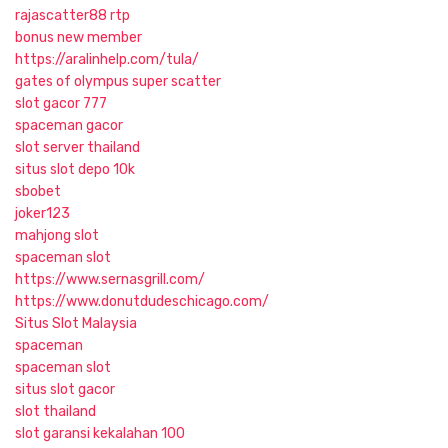
rajascatter88 rtp
bonus new member
https://aralinhelp.com/tula/
gates of olympus super scatter
slot gacor 777
spaceman gacor
slot server thailand
situs slot depo 10k
sbobet
joker123
mahjong slot
spaceman slot
https://www.sernasgrill.com/
https://www.donutdudeschicago.com/
Situs Slot Malaysia
spaceman
spaceman slot
situs slot gacor
slot thailand
slot garansi kekalahan 100