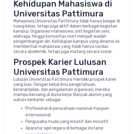
Kehidupan Mahasiswa di
Universitas Pattimura
Mahasiswa Universitas Pattimura tidak hanya belajar di
ruang kelas, tetapi juga aktif dalam berbagai kegiatan
kampus. Organisasi mahasiswa, unit kegiatan seni,
olahraga, hingga komunitas riset menjadi wadah
pengembangan diri. Kehidupan kampus yang dinamis ini
membentuk mahasiswa yang tidak hanya cerdas
secara akademik, tetapi juga matang secara sosial.
Prospek Karier Lulusan
Universitas Pattimura
Lulusan Universitas Pattimura memiliki prospek karier
yang luas. Dengan bekal ilmu pengetahuan,
keterampilan, dan pengalaman organisasi, mereka
mampu bersaing di dunia kerja. Banyak alumni yang
sukses berkarier sebagai:
Profesional di perusahaan nasional maupun
internasional.
Pengusaha muda yang kreatif dan inovatif.
Aparatur sipil negara di berbagai instansi