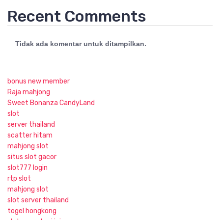
Recent Comments
Tidak ada komentar untuk ditampilkan.
bonus new member
Raja mahjong
Sweet Bonanza CandyLand
slot
server thailand
scatter hitam
mahjong slot
situs slot gacor
slot777 login
rtp slot
mahjong slot
slot server thailand
togel hongkong