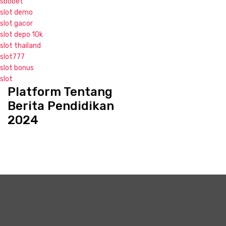
sbobet
slot demo
slot gacor
slot depo 10k
slot thailand
slot777
slot bonus
slot
Platform Tentang
S
k
Berita Pendidikan
i
2024
p
t
o
c
o
n
t
e
n
t