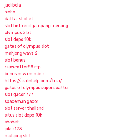
judi bola
sicbo
daftar sbobet
slot bet kecil gampang menang
olympus Slot
slot depo 10k
gates of olympus slot
mahjong ways 2
slot bonus
rajascatter88 rtp
bonus new member
https://aralinhelp.com/tula/
gates of olympus super scatter
slot gacor 777
spaceman gacor
slot server thailand
situs slot depo 10k
sbobet
joker123
mahjong slot