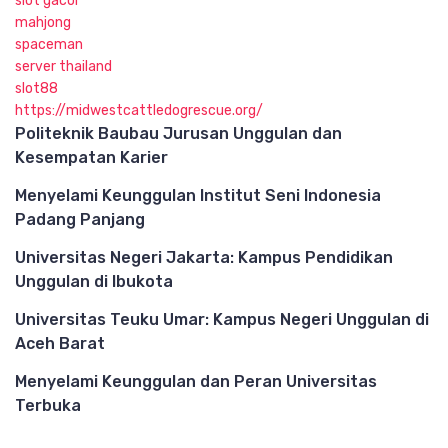
slot gacor
mahjong
spaceman
server thailand
slot88
https://midwestcattledogrescue.org/
Politeknik Baubau Jurusan Unggulan dan
Kesempatan Karier
Menyelami Keunggulan Institut Seni Indonesia
Padang Panjang
Universitas Negeri Jakarta: Kampus Pendidikan
Unggulan di Ibukota
Universitas Teuku Umar: Kampus Negeri Unggulan di
Aceh Barat
Menyelami Keunggulan dan Peran Universitas
Terbuka