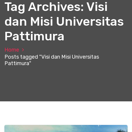
Tag Archives: Visi
dan Misi Universitas
Pattimura
Home
Posts tagged "Visi dan Misi Universitas
Pattimura"