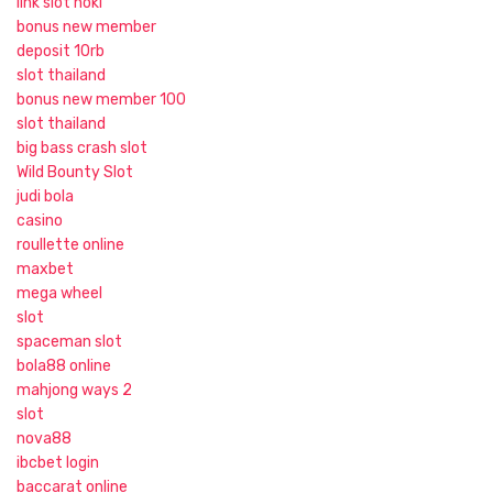
link slot hoki
bonus new member
deposit 10rb
slot thailand
bonus new member 100
slot thailand
big bass crash slot
Wild Bounty Slot
judi bola
casino
roullette online
maxbet
mega wheel
slot
spaceman slot
bola88 online
mahjong ways 2
slot
nova88
ibcbet login
baccarat online