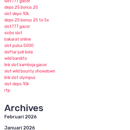
slot777 gacor
depo 25 bonus 25
slot depo 10k
depo 25 bonus 25 to 5x
slot777 gacor
sicbo slot
bakarat online
slot pulsa 5000
daftar judi bola
wild bandito
link slot kamboja gacor
slot wild bounty showdown
link slot olympus
slot depo 10k
rtp
Archives
Februari 2026
Januari 2026