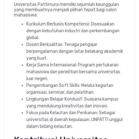
Universitas Pattimura memiliki sejumlah keunggulan
yang membuatnya menjadi pilihan tepat bagi calon
mahasiswa:
Kurikulum Berbasis Kompetensi: Disesuaikan
dengan kebutuhan industri dan perkembangan
global.
Dosen Berkualitas: Tenaga pengajar
berpengalaman dengan latar belakang akademik
yang kuat.
Kerja Sama Internasional: Program pertukaran
mahasiswa dan penelitian bersama universitas
luar negeri.
Pengembangan Soft Skills: Melalui kegiatan
organisasi, seminar, dan pelatihan.
Lingkungan Belajar Kondusif: Suasana kampus
yang mendukung kreativitas dan inovasi.
Fokus pada Kelautan dan Perikanan: Sebagai
universitas di daerah kepulauan, UNPATTI unggul
dalam bidang kelautan.