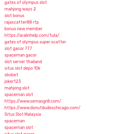
gates of olympus slot
mahjong ways 2
slot bonus
rajascatter88 rtp
bonus new member
https://aralinhelp.com/tula/
gates of olympus super scatter
slot gacor 777
spaceman gacor
slot server thailand
situs slot depo 10k
sbobet
joker123
mahjong slot
spaceman slot
https://www.sernasgrill.com/
https://www.donutdudeschicago.com/
Situs Slot Malaysia
spaceman
spaceman slot