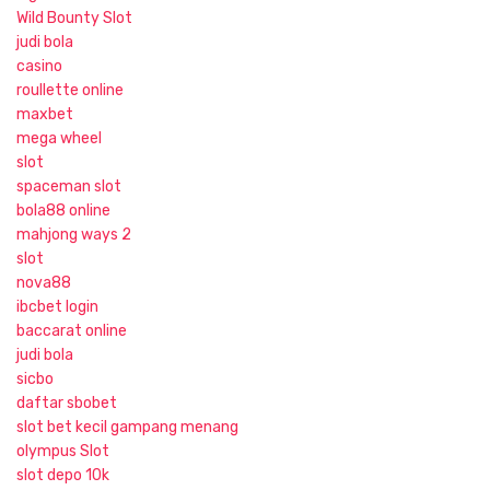
Wild Bounty Slot
judi bola
casino
roullette online
maxbet
mega wheel
slot
spaceman slot
bola88 online
mahjong ways 2
slot
nova88
ibcbet login
baccarat online
judi bola
sicbo
daftar sbobet
slot bet kecil gampang menang
olympus Slot
slot depo 10k