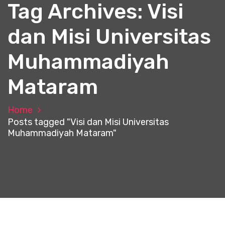
Tag Archives: Visi
dan Misi Universitas
Muhammadiyah
Mataram
Home
Posts tagged "Visi dan Misi Universitas
Muhammadiyah Mataram"