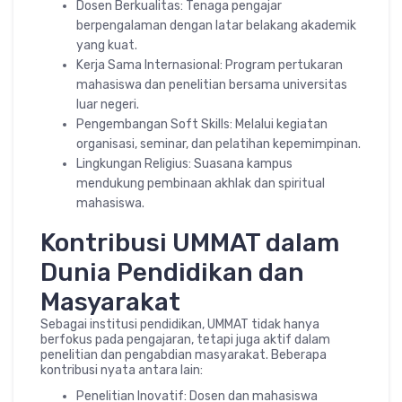
Dosen Berkualitas: Tenaga pengajar
berpengalaman dengan latar belakang akademik
yang kuat.
Kerja Sama Internasional: Program pertukaran
mahasiswa dan penelitian bersama universitas
luar negeri.
Pengembangan Soft Skills: Melalui kegiatan
organisasi, seminar, dan pelatihan kepemimpinan.
Lingkungan Religius: Suasana kampus
mendukung pembinaan akhlak dan spiritual
mahasiswa.
Kontribusi UMMAT dalam
Dunia Pendidikan dan
Masyarakat
Sebagai institusi pendidikan, UMMAT tidak hanya
berfokus pada pengajaran, tetapi juga aktif dalam
penelitian dan pengabdian masyarakat. Beberapa
kontribusi nyata antara lain:
Penelitian Inovatif: Dosen dan mahasiswa