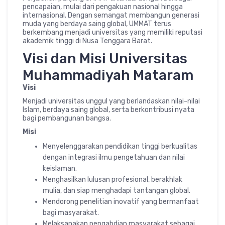
pencapaian, mulai dari pengakuan nasional hingga
internasional. Dengan semangat membangun generasi
muda yang berdaya saing global, UMMAT terus
berkembang menjadi universitas yang memiliki reputasi
akademik tinggi di Nusa Tenggara Barat.
Visi dan Misi Universitas
Muhammadiyah Mataram
Visi
Menjadi universitas unggul yang berlandaskan nilai-nilai
Islam, berdaya saing global, serta berkontribusi nyata
bagi pembangunan bangsa.
Misi
Menyelenggarakan pendidikan tinggi berkualitas
dengan integrasi ilmu pengetahuan dan nilai
keislaman.
Menghasilkan lulusan profesional, berakhlak
mulia, dan siap menghadapi tantangan global.
Mendorong penelitian inovatif yang bermanfaat
bagi masyarakat.
Melaksanakan pengabdian masyarakat sebagai