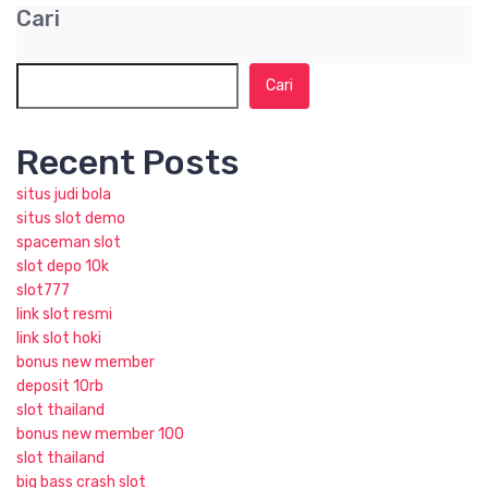
Cari
Cari
Recent Posts
situs judi bola
situs slot demo
spaceman slot
slot depo 10k
slot777
link slot resmi
link slot hoki
bonus new member
deposit 10rb
slot thailand
bonus new member 100
slot thailand
big bass crash slot