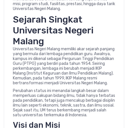
misi, program studi, fasilitas, prestasi, hingga daya tarik
Universitas Negeri Malang.
Sejarah Singkat
Universitas Negeri
Malang
Universitas Negeri Malang memiliki akar sejarah panjang
yang bermula dari lembaga pendidikan guru. Awalnya,
kampus ini dikenal sebagai Perguruan Tinggi Pendidikan
Guru (PTPG) yang berdiri pada tahun 1954. Seiring
perkembangan, lembaga ini berubah menjadi IKIP
Malang (Institut Keguruan dan Ilmu Pendidikan Malang).
Kemudian, pada tahun 1999, IKIP Malang resmi
bertransformasi menjadi Universitas Negeri Malang.
Perubahan status ini menandai langkah besar dalam
memperluas cakupan bidang ilmu, tidak hanya terbatas
pada pendidikan, tetapi juga mencakup berbagai disiplin
ilmu lain seperti ekonomi, teknik, sastra, dan ilmu sosial.
Sejak saat itu, UM terus berkembang menjadi salah
satu universitas terkemuka di Indonesia.
Visi dan Misi