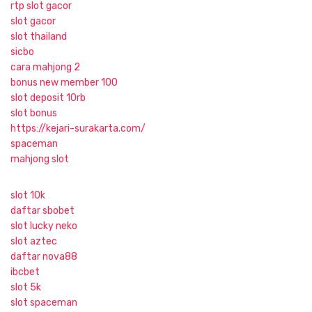
rtp slot gacor
slot gacor
slot thailand
sicbo
cara mahjong 2
bonus new member 100
slot deposit 10rb
slot bonus
https://kejari-surakarta.com/
spaceman
mahjong slot
slot 10k
daftar sbobet
slot lucky neko
slot aztec
daftar nova88
ibcbet
slot 5k
slot spaceman