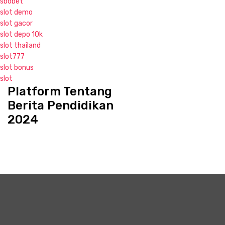
sbobet
slot demo
slot gacor
slot depo 10k
slot thailand
slot777
slot bonus
slot
Platform Tentang
S
k
Berita Pendidikan
i
2024
p
t
o
c
o
n
t
e
n
t