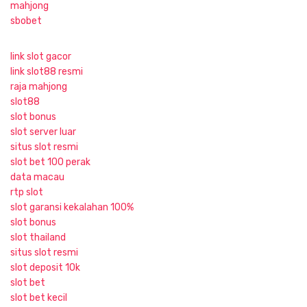
mahjong
sbobet
link slot gacor
link slot88 resmi
raja mahjong
slot88
slot bonus
slot server luar
situs slot resmi
slot bet 100 perak
data macau
rtp slot
slot garansi kekalahan 100%
slot bonus
slot thailand
situs slot resmi
slot deposit 10k
slot bet
slot bet kecil